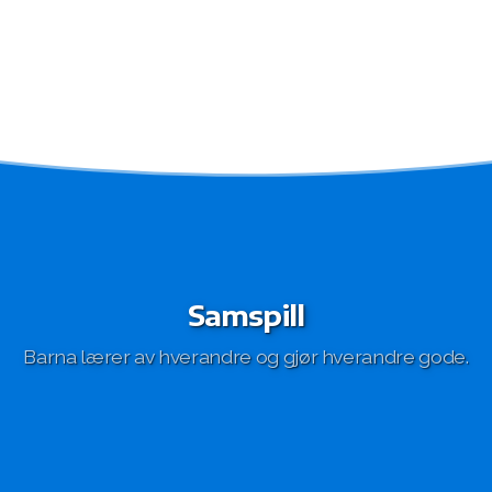
Samspill
Barna lærer av hverandre og gjør hverandre gode.