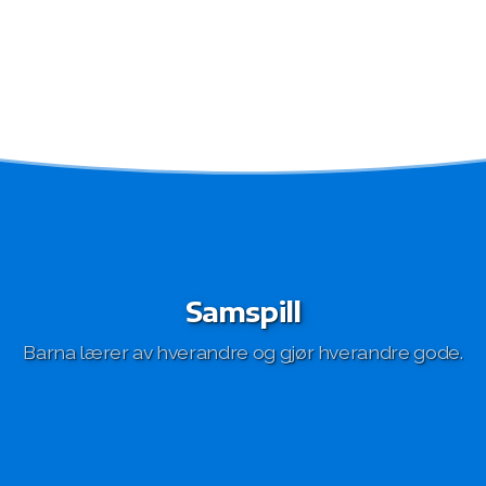
Samspill
Barna lærer av hverandre og gjør hverandre gode.