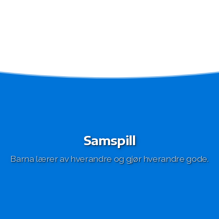
Samspill
Barna lærer av hverandre og gjør hverandre gode.